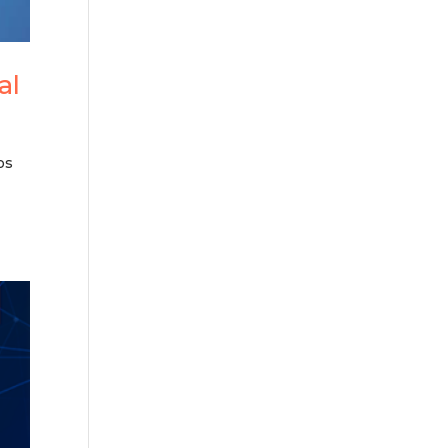
al
os