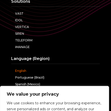
Solutions
VAST
IDOL
VERTICA
SIREN
TELEFORM
iMANAGE
Language (Region)
English
Portuguese (Brazil)
Spanish (Mexico)
We value your privacy
Follow us
We use cookies to enhance your browsing experience,
serve personalized ads or content, and analyze our