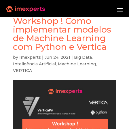
Workshop ! Como
implementar modelos
de Machine Learning
com Python e Vertica
by
Imexperts
|
Jun 24, 2021
|
Big Data
,
Inteligência Artificial
,
Machine Learning
,
VERTICA