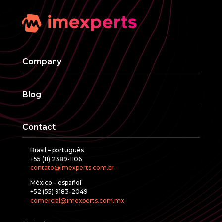
Company
Blog
Contact
Brasil – português
+55 (11) 2389-1106
contato@imexperts.com.br
México – español
+52 (55) 9183-2049
comercial@imexperts.com.mx