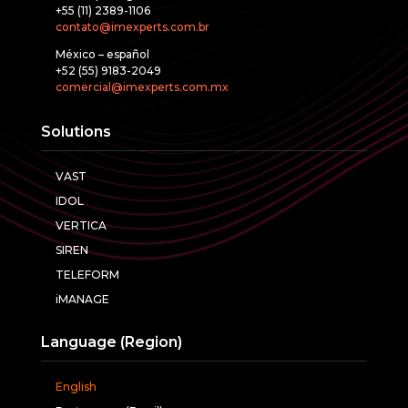
+55 (11) 2389-1106
contato@imexperts.com.br
México – español
+52 (55) 9183-2049
comercial@imexperts.com.mx
Solutions
VAST
IDOL
VERTICA
SIREN
TELEFORM
iMANAGE
Language (Region)
English