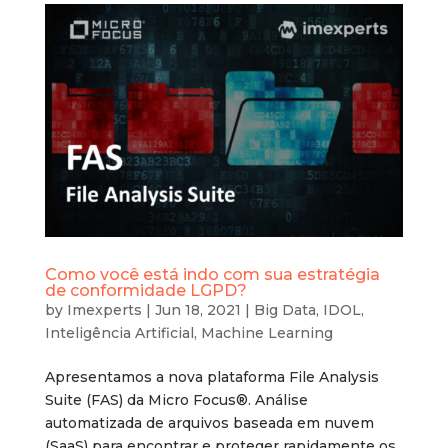
Como você está indo com sua estratégia
de conformidade LGPD?
by
Imexperts
|
Jun 18, 2021
|
Big Data
,
IDOL
,
Inteligência Artificial
,
Machine Learning
Apresentamos a nova plataforma File Analysis
Suite (FAS) da Micro Focus®. Análise
automatizada de arquivos baseada em nuvem
(SaaS) para encontrar e proteger rapidamente os