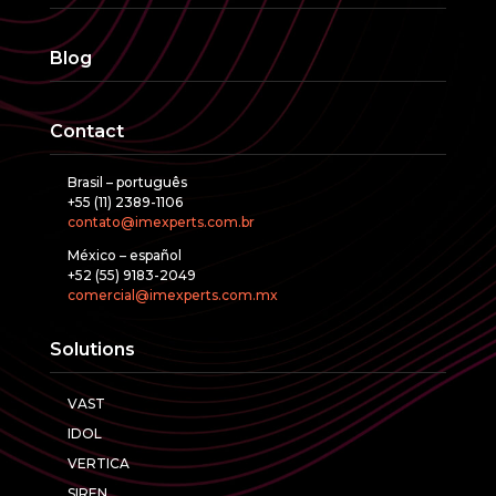
Blog
Contact
Brasil – português
+55 (11) 2389-1106
contato@imexperts.com.br
México – español
+52 (55) 9183-2049
comercial@imexperts.com.mx
Solutions
VAST
IDOL
VERTICA
SIREN