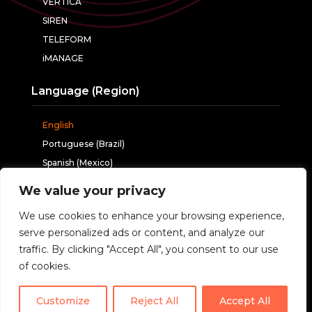
VERTICA
SIREN
TELEFORM
iMANAGE
Language (Region)
English
Portuguese (Brazil)
Spanish (Mexico)
We value your privacy
Follow us
We use cookies to enhance your browsing experience,
serve personalized ads or content, and analyze our
traffic. By clicking "Accept All", you consent to our use
of cookies.
Customize
Reject All
Accept All