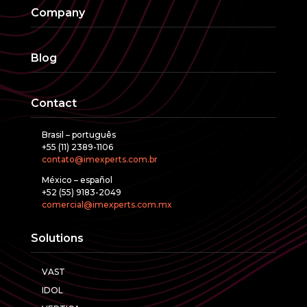
Company
Blog
Contact
Brasil – português
+55 (11) 2389-1106
contato@imexperts.com.br
México – español
+52 (55) 9183-2049
comercial@imexperts.com.mx
Solutions
VAST
IDOL