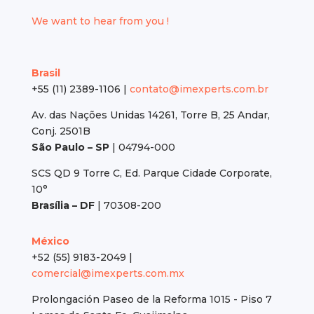
We want to hear from you !
Brasil
+55 (11) 2389-1106 |
contato@imexperts.com.br
Av. das Nações Unidas 14261, Torre B, 25 Andar,
Conj. 2501B
São Paulo – SP
| 04794-000
SCS QD 9 Torre C, Ed. Parque Cidade Corporate,
10°
Brasília – DF
| 70308-200
México
+52 (55) 9183-2049 |
comercial@imexperts.com.mx
Prolongación Paseo de la Reforma 1015 - Piso 7