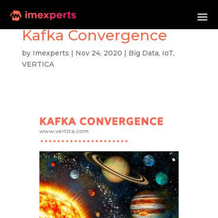
Kafka Convergence
by
Imexperts
|
Nov 24, 2020
|
Big Data
,
IoT
,
VERTICA