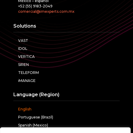
México – español
+52 (55) 9183-2049
comercial@imexperts.com.mx
Solutions
VAST
IDOL
VERTICA
SIREN
TELEFORM
iMANAGE
Language (Region)
English
Portuguese (Brazil)
Spanish (Mexico)