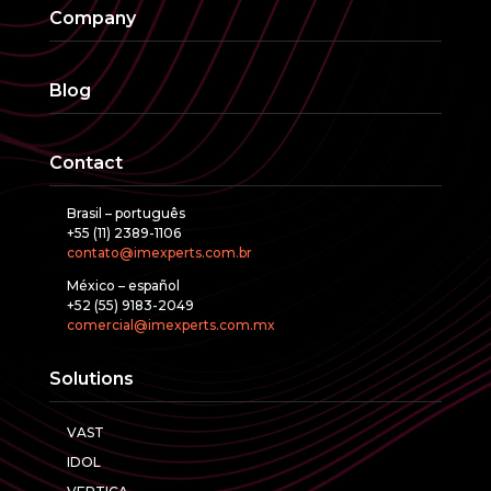
Company
Blog
Contact
Brasil – português
+55 (11) 2389-1106
contato@imexperts.com.br
México – español
+52 (55) 9183-2049
comercial@imexperts.com.mx
Solutions
VAST
IDOL