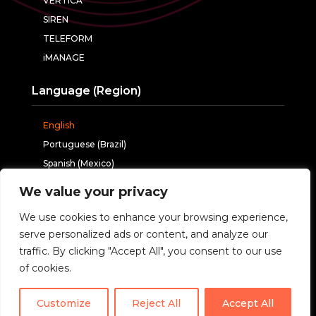
VERTICA
SIREN
TELEFORM
iMANAGE
Language (Region)
English
Portuguese (Brazil)
Spanish (Mexico)
We value your privacy
Follow us
We use cookies to enhance your browsing experience,
serve personalized ads or content, and analyze our
traffic. By clicking "Accept All", you consent to our use
of cookies.
Customize
Reject All
Accept All