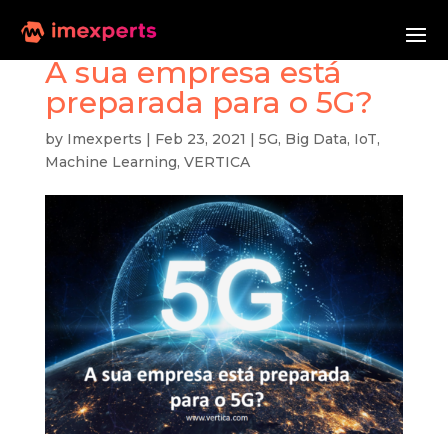
A sua empresa está
preparada para o 5G?
by
Imexperts
|
Feb 23, 2021
|
5G
,
Big Data
,
IoT
,
Machine Learning
,
VERTICA