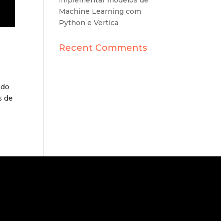
implementar modelos de
Machine Learning com
Python e Vertica
Recent Comments
ndo
s de