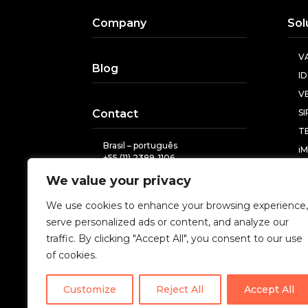
Company
Sol
V
Blog
I
V
Contact
S
T
Brasil – português
i
+55 (11) 2389-1106
contato@imexperts.com.br
We value your privacy
Lan
México – español
+52 (55) 9183-2049
We use cookies to enhance your browsing experience,
En
comercial@imexperts.com.mx
serve personalized ads or content, and analyze our
Po
traffic. By clicking "Accept All", you consent to our use
Sp
of cookies.
Customize
Reject All
Accept All