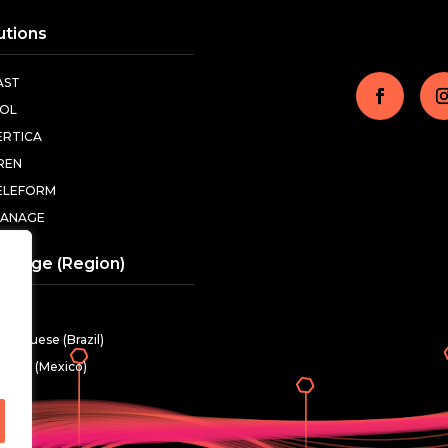
utions
AST
DOL
ERTICA
IREN
ELEFORM
MANAGE
guage (Region)
glish
rtuguese (Brazil)
anish (Mexico)