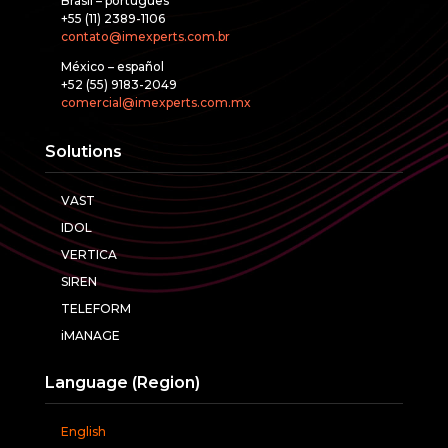
Brasil – português
+55 (11) 2389-1106
contato@imexperts.com.br
México – español
+52 (55) 9183-2049
comercial@imexperts.com.mx
Solutions
VAST
IDOL
VERTICA
SIREN
TELEFORM
iMANAGE
Language (Region)
English