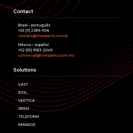
Contact
Brasil – português
+55 (11) 2389-1106
contato@imexperts.com.br
México – español
+52 (55) 9183-2049
comercial@imexperts.com.mx
Solutions
VAST
IDOL
VERTICA
SIREN
TELEFORM
iMANAGE